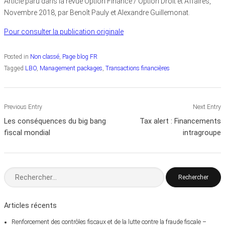
Article paru dans la revue Option Finance / Option Droit et Affaires,
Novembre 2018, par Benoît Pauly et Alexandre Guillemonat.
Pour consulter la publication originale
Posted in
Non classé
,
Page blog FR
Tagged
LBO
,
Management packages
,
Transactions financières
Navigation
Previous Entry
Next Entry
de
Les conséquences du big bang
Tax alert : Financements
fiscal mondial
intragroupe
l’article
Rechercher :
Articles récents
Renforcement des contrôles fiscaux et de la lutte contre la fraude fiscale –