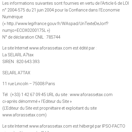
Les informations suivantes sont fournies en vertu de l’Article 6 de LOI
n° 2004-575 du 21 juin 2004 pour la Confiance dans l’Economie
Numérique
(« http://www.legifrance.gouv.fr/WAspad/UnTexteDeJorf?
numjo=ECOX0200175L »)
N° de déclaration CNIL : 785744
Le site Internet www.aforassetax.com est édité par :
La SELARL A7tax
SIREN : 820 643 393
SELARL A7TAX
11 rue Lincoln – 75008 Paris
Tél : (+33) 1 42 67 09 45 URL du site : www.aforassetax.com
ci-après dénommé « l’Editeur du Site »
(L’Editeur du Site est propriétaire et exploitant du site
www.aforassetax.com)
Le site Internet www.aforassetax.com est hébergé par IPSO-FACTO