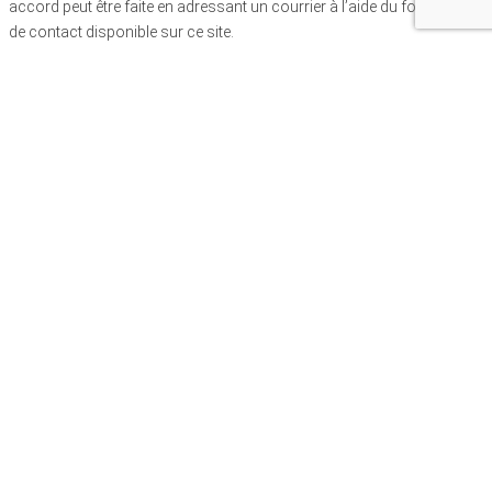
accord peut être faite en adressant un courrier à l’aide du formulaire
de contact disponible sur ce site.
POLITIQUE DE CONFIDENTIALITE
L’Editeur du site a pour principe de protéger la vie privée de ses
utilisateurs. Vous disposez en pied de page de chaque page du site
d’un lien vers la politique de confidentialité (Déclaration de
confidentialité) mis en place par l’Editeur du site. Veuillez la consulter.
CONCESSION PAR L’UTILISATEUR D’UNE LICENCE LIMITEE A
L’EDITEUR DU SITE
En publiant, soumettant ou transmettant de toute autre manière des
informations, un contenu ou des éléments vers ce site, y compris,
mais de façon non limitative, des feedbacks (retour d’informations),
données, réponses, questions, commentaires, suggestions, projets,
idées, etc.,
sauf cas prévu par la loi, vous autorisez l’Editeur du Site, ses
sociétés mères et affiliées, partenaires, filiales et titulaires de licence,
à utiliser, reproduire, afficher, exécuter, adapter, modifier, distribuer,
faire distribuer et promouvoir les informations, le contenu ou les