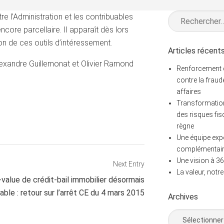
Rechercher :
 l’Administration et les contribuables
core parcellaire. Il apparaît dès lors
ion de ces outils d’intéressement.
Articles récent
Alexandre Guillemonat et Olivier Ramond
Renforcement de
contre la fraud
affaires
Transformation
des risques fis
règne
Une équipe exp
complémentai
Une vision à 36
Next Entry
La valeur, notr
value de crédit-bail immobilier désormais
ble : retour sur l’arrêt CE du 4 mars 2015
Archives
Archives