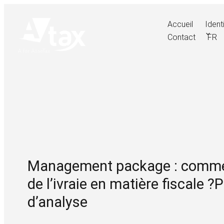
Skip
to
Accueil
Ident
content
Contact
FR
AFORASSETAX.COM
Management package : comment
de l’ivraie en matière fiscale ?P
d’analyse