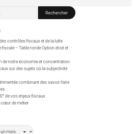
s
s contrôles fiscaux et de la lutte
e fiscale – Table ronde Option droit et
 de notre économie et concentration
caux sur des sujets où la subjectivité
érimentée combinant des savoir-faire
res
0° de vos enjeux fiscaux
e cœur de métier