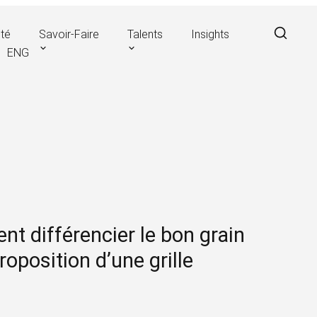
Open a search form in a modal window
ité
Savoir-Faire
Talents
Insights
ENG
 différencier le bon grain
roposition d’une grille