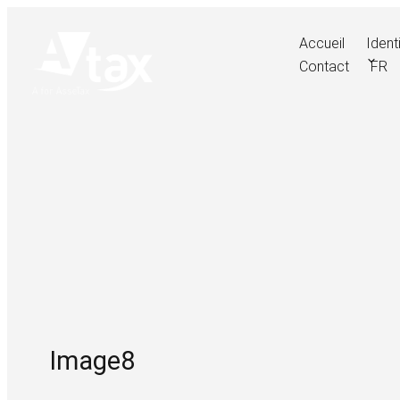
Skip
to
Accueil
Ident
content
Contact
FR
AFORASSETAX.COM
Image8