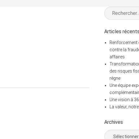
Rechercher :
Articles récent
Renforcement de
contre la fraud
affaires
Transformation
des risques fis
règne
Une équipe exp
complémentai
Une vision à 36
La valeur, notr
Archives
Archives