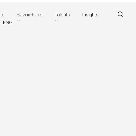
Open a search form in a modal window
ité
Savoir-Faire
Talents
Insights
ENG