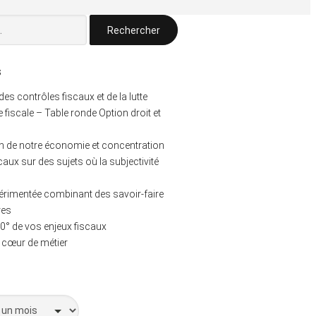
s
s contrôles fiscaux et de la lutte
e fiscale – Table ronde Option droit et
 de notre économie et concentration
caux sur des sujets où la subjectivité
érimentée combinant des savoir-faire
res
0° de vos enjeux fiscaux
e cœur de métier